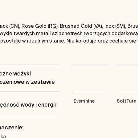
ck (CN), Rose Gold (RG), Brushed Gold (VA), Inox (SM), Br
zwykle twardych metali szlachetnych tworzących dodatkową
ozostaje w idealnym stanie. Nie koroduje oraz cechuje się
czne wężyki
ączeniowe w zestawie
Evershine
SoftTurn
dność wody i energii
naczenie:
lka