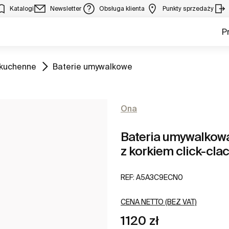
Katalogi
Newsletter
Obsługa klienta
Punkty sprzedaży
P
Zobacz
 kuchenne
Baterie umywalkowe
Ona
Bateria umywalkowa
z korkiem click-cla
REF:
A5A3C9ECN0
CENA NETTO (BEZ VAT)
1120 zł