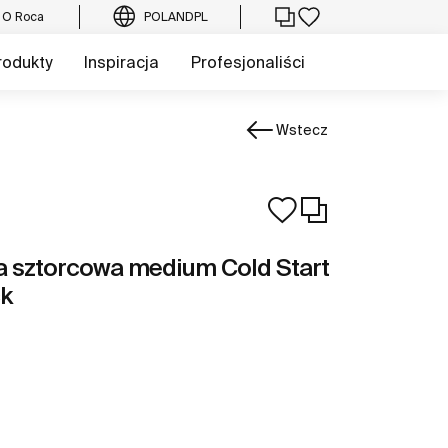
O Roca
POLAND
PL
rodukty
Inspiracja
Profesjonaliści
Wstecz
 sztorcowa medium Cold Start
ck