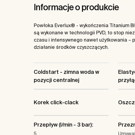
Informacje o produkcie
Powłoka Everlux® - wykończenia Titanium Bla
są wykonane w technologii PVD, to stop nie
czasu i intensywnego nawet użytkowania – p
działanie środków czyszczących.
Coldstart - zimna woda w
Elasty
pozycji centralnej
przył
Korek click-clack
Oszczę
Przepływ (l/min - 3 bar):
Przez
5
Umywa