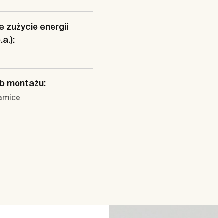
 zużycie energii
a.):
b montażu:
amice