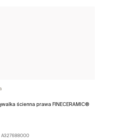
a
Ona
ywalka ścienna prawa FINECERAMIC®
Umywalka ści
:
A327688000
Ref:
A3276890