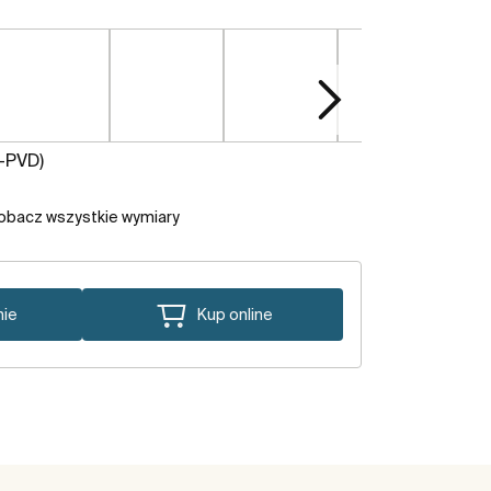
x-PVD)
obacz wszystkie wymiary
nie
Kup online