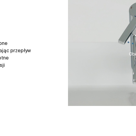
ebne
ając przepływ
Obe
otne
sji