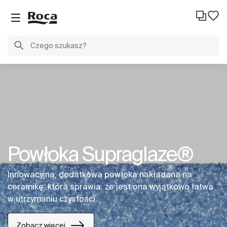
Powłoka Supraglaze®
Innowacyjna, dodatkowa powłoka nakładana na
ceramikę, która sprawia, że jest ona wyjątkowo łatwa
w utrzymaniu czystości.
Zobacz więcej