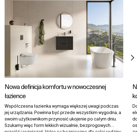
Nowa definicja komfortu w nowoczesnej
N
łazience
k
Współczesna łazienka wymaga większej uwagi podczas
Do
jej urządzania. Powinna być przede wszystkim wygodna, a
el
swoim użytkownikom przynosić ukojenie po całym dniu.
do
Szukamy więc form lekkich wizualnie, bezprogowych
os
przejść i rozwiązań, które są bezpieczne dla całej rodziny,
za