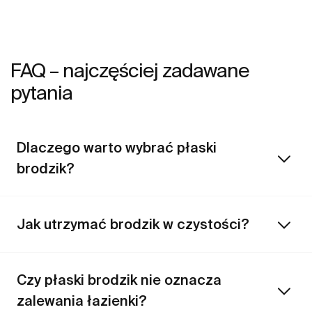
łatwe w utrzymaniu, a przy tym piękne. Te wymagania
pr
spełniają brodziki Magma oraz wanny Inis wykonane z
ob
kompozytu mineralnego Stonex®.
FAQ – najczęściej zadawane
pytania
Dlaczego warto wybrać płaski
brodzik?
Jak utrzymać brodzik w czystości?
Czy płaski brodzik nie oznacza
zalewania łazienki?