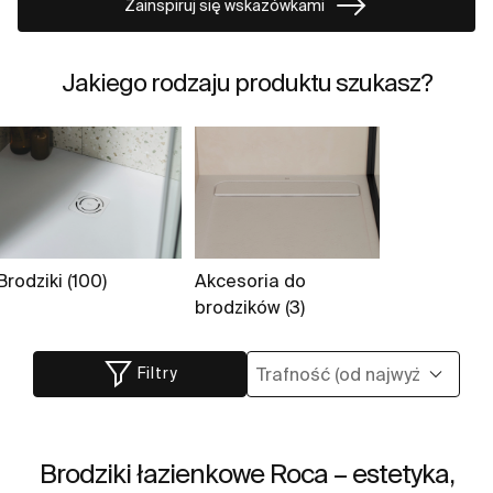
Zainspiruj się wskazówkami
Jakiego rodzaju produktu szukasz?
Brodziki (100)
Akcesoria do
brodzików (3)
Filtry
Brodziki łazienkowe Roca – estetyka,