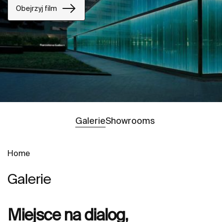
Obejrzyj film
Zobacz
Galerie
Showrooms
Home
Galerie
Miejsce na dialog,