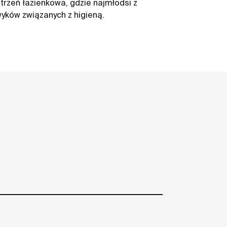
strzeń łazienkowa, gdzie najmłodsi z
yków związanych z higieną.