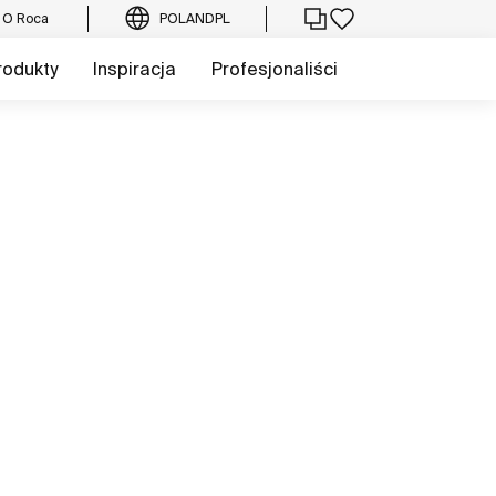
O Roca
POLAND
PL
rodukty
Inspiracja
Profesjonaliści