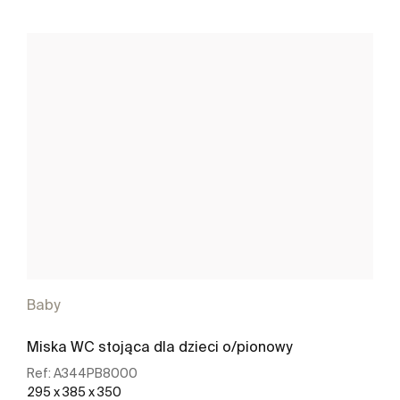
Baby
Miska WC stojąca dla dzieci o/pionowy
Ref:
A344PB8000
295 x 385 x 350