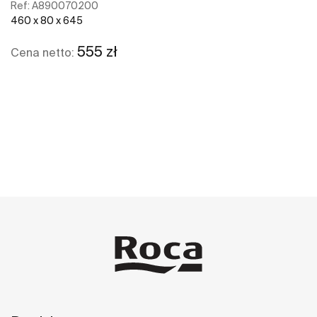
Ref:
A890070200
460 x 80 x 645
555 zł
Cena netto:
Zobacz więcej