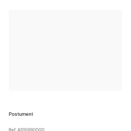
Postument
Ref:
A335990000