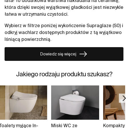
lata! To dodatkowa warstwa nakładana na ceramikę,
która dzięki swojej wyjątkowej gładkości jest niezwykle
łatwa w utrzymaniu czystości.
Wybierz w filtrze poniżej wykończenie Supraglaze (S0) i
odkryj wachlarz dostępnych produktów z tą wyjątkowo
lśniącą powierzchnią.
Dowiedz się więcej
Jakiego rodzaju produktu szukasz?
Toalety myjące In-
Miski WC ze
Kompakty w