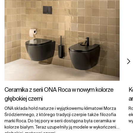
Ceramika z serii ONA Roca w nowym kolorze
K
głębokiej czerni
a
ONA składa hołd naturze i wyjątkowemu klimatowi Morza
Ro
Śródziemnego, z którego tradycji czerpie także filozofia
ek
marki Roca. Do tej pory w serii dostępna była ceramika w
wy
kolorze białym. Teraz uzupełniły ją modele w wykończeniu