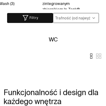
Wash (3)
zintegrowanym
zbiornikiem In-Tank®
(6)
Filtry
WC
Funkcjonalność i design dla
każdego wnętrza