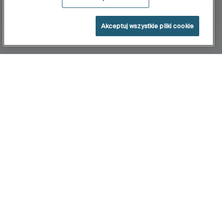
Akceptuj wszystkie pliki cookie
Home
Happening
Ramon Benedito oferuje serię, która pod
względem formy jest dopracowana do
najdrobniejszego detalu. Zachowując klasyczną
formę wprowadza świeżość nowoczesnego
spojrzenia. Wyrazista forma oddaje to, co
najważniesze. Prostota kształtów tworzy