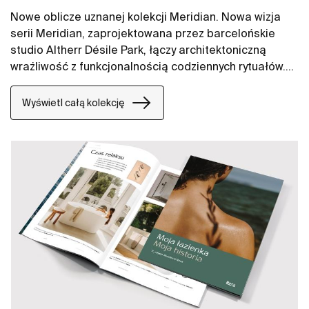
Nowe oblicze uznanej kolekcji Meridian. Nowa wizja
serii Meridian, zaprojektowana przez barcelońskie
studio Altherr Désile Park, łączy architektoniczną
wrażliwość z funkcjonalnością codziennych rytuałów.
Jej forma opiera się na harmonii, płynności i
wizualnym spokoju. To design, który porządkuje
Wyświetl całą kolekcję
przestrzeń bez dominacji.​