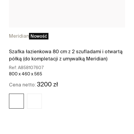
Meridian
Nowość
Szafka łazienkowa 80 cm z 2 szufladami i otwartą
półką (do kompletacji z umywalką Meridian)
Ref:
A858107607
800 x 460 x 565
3200 zł
Cena netto:
Zobacz więcej