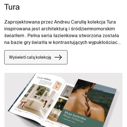
Tura
Zaprojektowana przez Andreu Carullę kolekcja Tura
inspirowana jest architekturą i śródziemnomorskim
światłem . Pełna seria łazienkowa stworzona została
na bazie gry światła w kontrastujących wypukłościach
i zagłębieniach. Nawiązuje do tradycji barcelońskich
architektów. Innowacyjność i zrównoważony rozwój
Wyświetl całą kolekcję
można odnaleźć na wielu płaszczyznach począwszy
od projektu i technologii po wykorzystanie materiałów
pochodzących z recyklingu i opakowań wolnych od
plastiku.