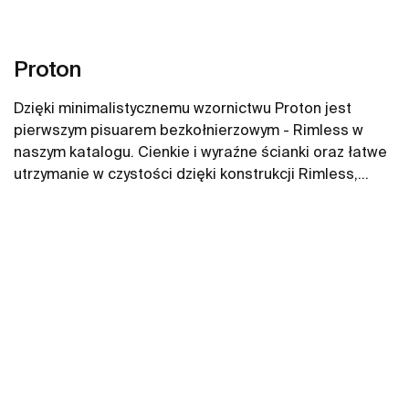
Proton
Dzięki minimalistycznemu wzornictwu Proton jest
pierwszym pisuarem bezkołnierzowym - Rimless w
naszym katalogu. Cienkie i wyraźne ścianki oraz łatwe
utrzymanie w czystości dzięki konstrukcji Rimless,
która zapobiega gromadzeniu się brudu. Pisuary
Zobacz więcej
Proton dostępne w wersji elektronicznej, które
integrujące czujnik obecności do bezdotykowego
opłukiwania oraz w wersjach konwencjonalnych z
górnym lub tylnym zasilaniem mechanicznych zaworów
spłukujących.