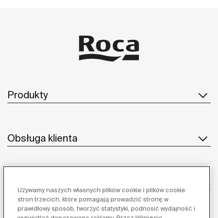
kluczowy element nowoczesnego designu
łazienkowego. Przyciski spłukujące PS3 Dual Combi i
PS4 Dual Combi oferują nieograniczone możliwości
aranżacyjne, pozwalając na stworzenie przestrzeni o
wyjątkowym charakterze.
Produkty
Obsługa klienta
O nas
Używamy naszych własnych plików cookie i plików cookie
stron trzecich, które pomagają prowadzić stronę w
prawidłowy sposób, tworzyć statystyki, podnosić wydajność i
wyświetlać dopasowane reklamy. Przez kliknięcie