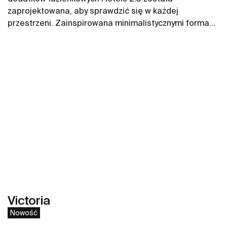
zaprojektowana, aby sprawdzić się w każdej
przestrzeni. Zainspirowana minimalistycznymi formami
charakteryzuje się uniwersalnością. Akcesoria
Zobacz więcej
łazienkowe Hotels 2.0 to rozwiązania do małych i
dużych przestrzeni, do publicznych i prywatnych
łazienek.
Victoria
Nowość