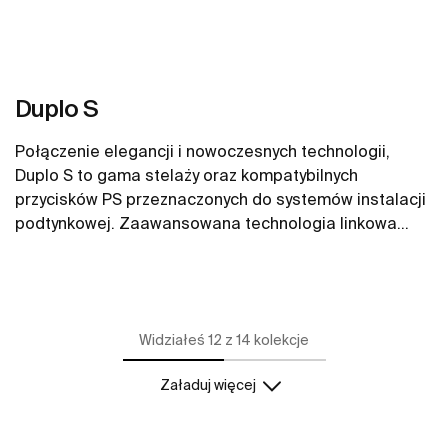
Duplo S
Połączenie elegancji i nowoczesnych technologii,
Duplo S to gama stelaży oraz kompatybilnych
przycisków PS przeznaczonych do systemów instalacji
podtynkowej. Zaawansowana technologia linkowa
oraz kompaktowa forma sprawiają, że produkty te
Zobacz więcej
doskonale wpisują się w różne aranżacje łazienkowe.
Duplo S wyposażono w system regulacji ilości
wypływającej wody, co pozwala na jej optymalne
Widziałeś 12 z 14 kolekcje
wykorzystanie, przyczyniając się do świadomej ochrony
zasobów naturalnych. Przyciski PS dostępne w różnych
Załaduj więcej
stylach i wykończeniach, aby możliwe było harmonijne
dopasowanie do każdego wnętrza przy zachowaniu
niezawodnej funkcjonalności. Personalizacja to