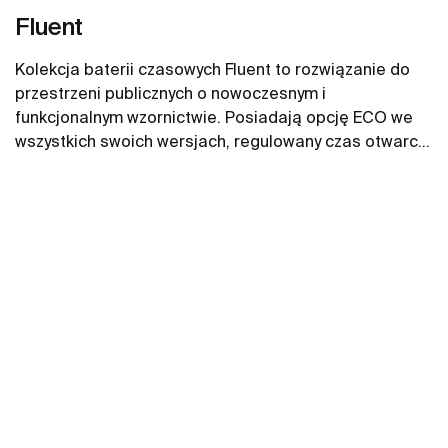
Fluent
Kolekcja baterii czasowych Fluent to rozwiązanie do
przestrzeni publicznych o nowoczesnym i
funkcjonalnym wzornictwie. Posiadają opcję ECO we
wszystkich swoich wersjach, regulowany czas otwarcia
i przepływ oraz wandaloodporny perlator. Baterie
Zobacz więcej
łazienkowe Fluent są wygodne w użyciu dzięki
optymalnej wysokości i długości wylewki.