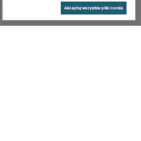
Akceptuj wszystkie pliki cookie
Home
Proton
Dzięki minimalistycznemu wzornictwu Proton jest
pierwszym pisuarem bezkołnierzowym - Rimless
w naszym katalogu. Cienkie i wyraźne ścianki oraz
łatwe utrzymanie w czystości dzięki konstrukcji
Rimless, która zapobiega gromadzeniu się brudu.
Pisuary Proton dostępne w wersji elektronicznej,
które integrujące czujnik obecności do