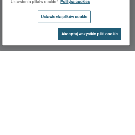
Ustawienia plików cookie“
Polityka cookies
Ustawienia plików cookie
Akceptuj wszystkie pliki cookie
Home
Instant
Linia baterii czasowych Instant z prostym i bardzo
nowoczesnym wzorem. Kolekcja armatury Instant
oferuje optymalne rozwiązanie dla przestrzeni
publicznych, nadające się do wszystkich rodzajów