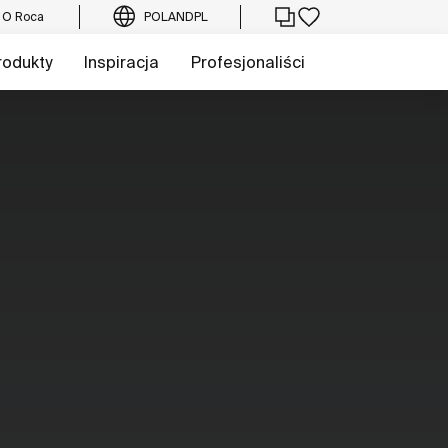
O Roca
POLAND
PL
rodukty
Inspiracja
Profesjonaliści