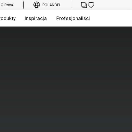
O Roca
POLAND
PL
rodukty
Inspiracja
Profesjonaliści