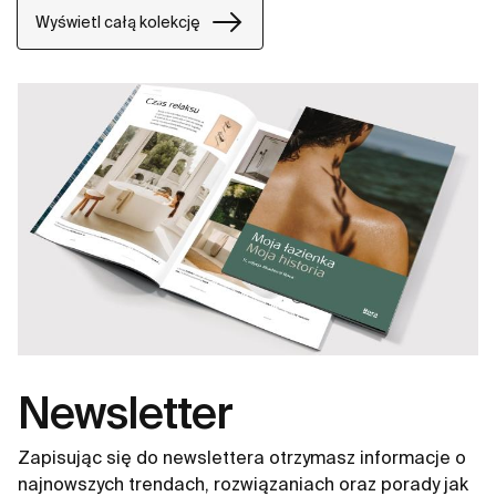
wizualnym spokoju. To design, który porządkuje
Wyświetl całą kolekcję
przestrzeń bez dominacji.​
Newsletter
Zapisując się do newslettera otrzymasz informacje o
najnowszych trendach, rozwiązaniach oraz porady jak