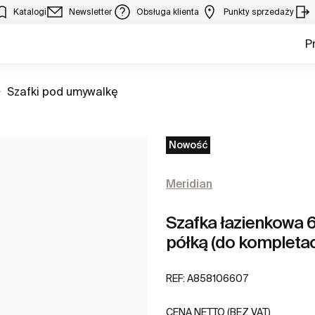
Katalogi
Newsletter
Obsługa klienta
Punkty sprzedaży
P
Zobacz
Szafki pod umywalkę
Nowość
Meridian
Szafka łazienkowa 6
półką (do kompletac
REF:
A858106607
CENA NETTO (BEZ VAT)