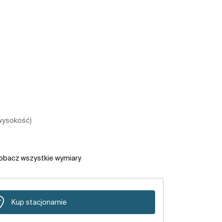
 wysokość)
obacz wszystkie wymiary
Kup stacjonarnie