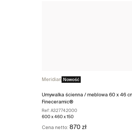
Meridian
Nowość
Umywalka ścienna / meblowa 60 x 46 c
Fineceramic®
Ref:
A327742000
600 x 460 x 150
870 zł
Cena netto: