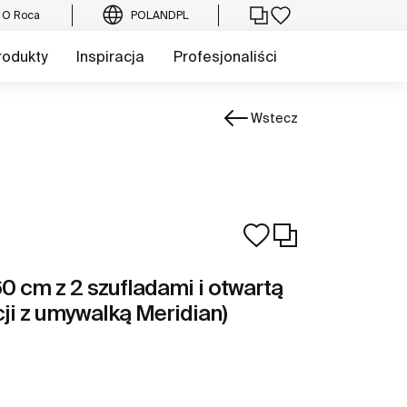
O Roca
POLAND
PL
rodukty
Inspiracja
Profesjonaliści
Wstecz
0 cm z 2 szufladami i otwartą
ji z umywalką Meridian)