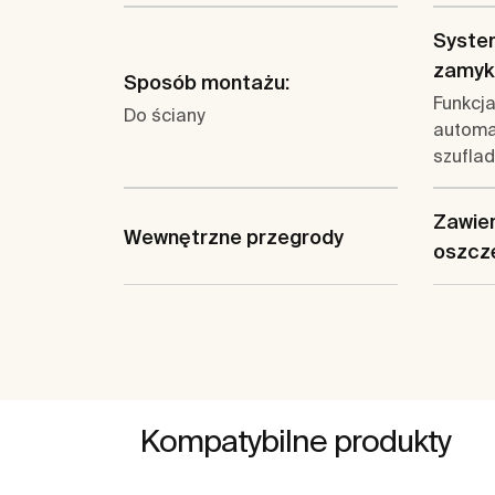
System
zamyk
Sposób montażu:
Funkcja
Do ściany
automa
szuflad
Zawier
Wewnętrzne przegrody
oszcz
Kompatybilne produkty