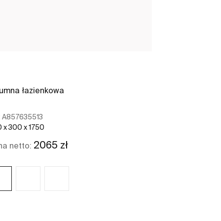
umna łazienkowa
:
A857635513
 x 300 x 1750
2065 zł
a netto: