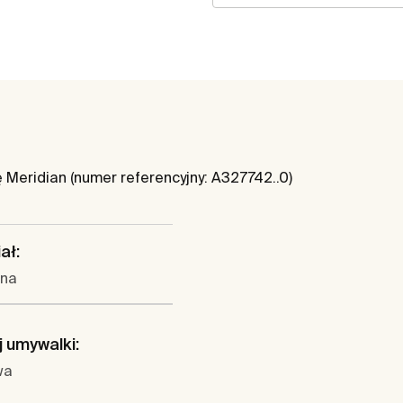
Meridian (numer referencyjny: A327742..0)
ał:
ina
 umywalki:
wa