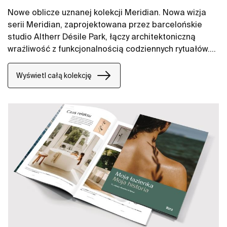
Nowe oblicze uznanej kolekcji Meridian. Nowa wizja
serii Meridian, zaprojektowana przez barcelońskie
studio Altherr Désile Park, łączy architektoniczną
wrażliwość z funkcjonalnością codziennych rytuałów.
Jej forma opiera się na harmonii, płynności i
wizualnym spokoju. To design, który porządkuje
Wyświetl całą kolekcję
przestrzeń bez dominacji.​