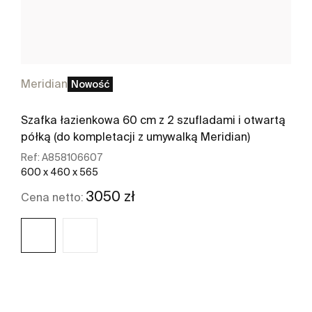
Meridian
Nowość
Szafka łazienkowa 60 cm z 2 szufladami i otwartą
półką (do kompletacji z umywalką Meridian)
Ref:
A858106607
600 x 460 x 565
3050 zł
Cena netto:
Zobacz więcej