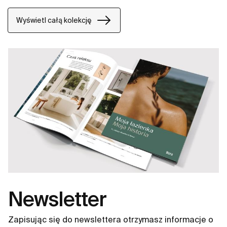
Funkcjonalna, ale nie chłodna w swoim wyrazie,
oszczędna, a jednak nieodłącznie ciepła jak
Wyświetl całą kolekcję
środowisko naturalne, stworzona przez tych, którzy
czerpią z siły spokojnych krajobrazów.
Newsletter
Zapisując się do newslettera otrzymasz informacje o