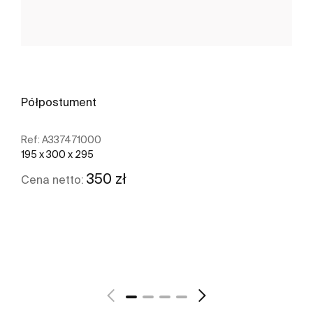
Półpostument
Ref:
A337471000
195 x 300 x 295
350 zł
Cena netto:
Zobacz więcej