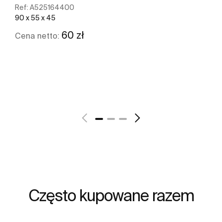
Ref:
A525164400
90 x 55 x 45
60 zł
Cena netto:
Zobacz więcej
Często kupowane razem