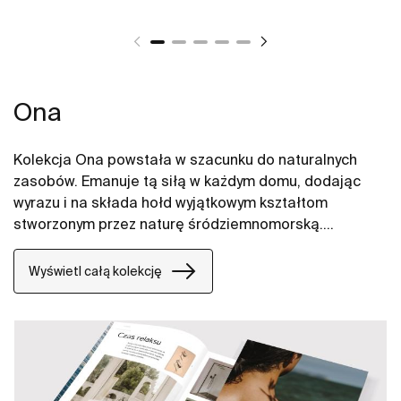
Ona
Kolekcja Ona powstała w szacunku do naturalnych
zasobów. Emanuje tą siłą w każdym domu, dodając
wyrazu i na składa hołd wyjątkowym kształtom
stworzonym przez naturę śródziemnomorską.
Funkcjonalna, ale nie chłodna w swoim wyrazie,
oszczędna, a jednak nieodłącznie ciepła jak
Wyświetl całą kolekcję
środowisko naturalne, stworzona przez tych, którzy
czerpią z siły spokojnych krajobrazów.