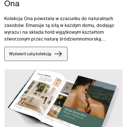
Ona
Kolekcja Ona powstała w szacunku do naturalnych
zasobów. Emanuje tą siłą w każdym domu, dodając
wyrazu i na składa hołd wyjątkowym kształtom
stworzonym przez naturę śródziemnomorską.
Funkcjonalna, ale nie chłodna w swoim wyrazie,
oszczędna, a jednak nieodłącznie ciepła jak
Wyświetl całą kolekcję
środowisko naturalne, stworzona przez tych, którzy
czerpią z siły spokojnych krajobrazów.