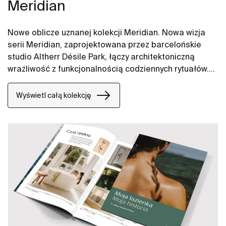
Meridian
Nowe oblicze uznanej kolekcji Meridian. Nowa wizja
serii Meridian, zaprojektowana przez barcelońskie
studio Altherr Désile Park, łączy architektoniczną
wrażliwość z funkcjonalnością codziennych rytuałów.
Jej forma opiera się na harmonii, płynności i
wizualnym spokoju. To design, który porządkuje
Wyświetl całą kolekcję
przestrzeń bez dominacji.​