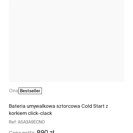
Ona
Bestseller
Bateria umywalkowa sztorcowa Cold Start z
korkiem click-clack
Ref:
A5A3A9ECN0
890 zł
Cena netto: