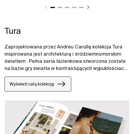
Tura
Zaprojektowana przez Andreu Carullę kolekcja Tura
inspirowana jest architekturą i śródziemnomorskim
światłem . Pełna seria łazienkowa stworzona została
na bazie gry światła w kontrastujących wypukłościach
i zagłębieniach. Nawiązuje do tradycji barcelońskich
architektów. Innowacyjność i zrównoważony rozwój
Wyświetl całą kolekcję
można odnaleźć na wielu płaszczyznach począwszy
od projektu i technologii po wykorzystanie materiałów
pochodzących z recyklingu i opakowań wolnych od
plastiku.