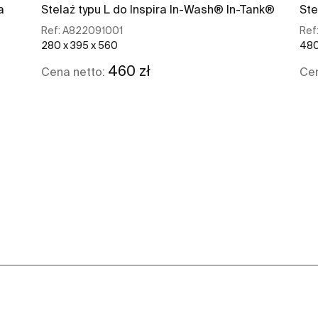
a
Stelaż typu L do Inspira In-Wash® In-Tank®
Ste
Ref:
A822091001
Ref
280 x 395 x 560
480
460 zł
Cena netto:
Cen
Zobacz więcej