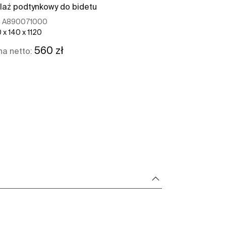
laż podtynkowy do bidetu
:
A890071000
 x 140 x 1120
560 zł
a netto:
Zobacz więcej