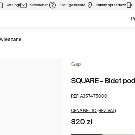
Katalogi
Newsletter
Obsługa klienta
Punkty sprzedaży
P
dwieszane
Gap
SQUARE - Bidet po
REF:
A357475000
CENA NETTO (BEZ VAT)
820 zł