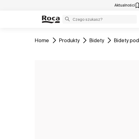
Aktualności
Zobacz
Zobacz
Zobacz
Zobacz
Home
Produkty
Bidety
Bidety po