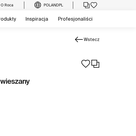
O Roca
POLAND
PL
rodukty
Inspiracja
Profesjonaliści
Wstecz
dwieszany