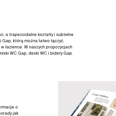
i, a trapezoidalne kształty i subtelne
ki Gap, którą można łatwo łączyć,
ni w łazience. W naszych propozycjach
 miski WC Gap, deski WC i bidety Gap.
ormacje o
orady jak