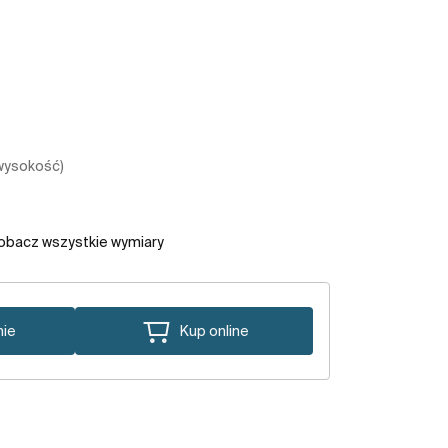
 wysokość)
obacz wszystkie wymiary
nie
Kup online