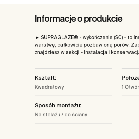
Informacje o produkcie
► SUPRAGLAZE® - wykończenie (S0) - to inno
warstwę, całkowicie pozbawioną porów. Zap
znajdziesz w sekcji - Instalacja i konserwac
Kształt:
Położe
Kwadratowy
1 Otwór
Sposób montażu:
Na stelażu / do ściany