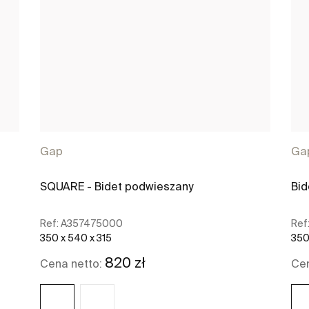
Gap
Ga
SQUARE - Bidet podwieszany
Bid
Ref:
A357475000
Ref
350 x 540 x 315
350
820 zł
Cena netto:
Cen