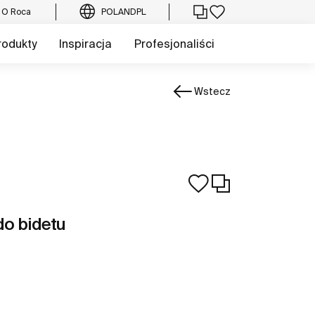
O Roca
POLAND
PL
rodukty
Inspiracja
Profesjonaliści
Wstecz
do bidetu