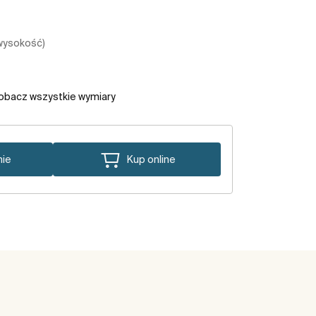
 wysokość)
obacz wszystkie wymiary
nie
Kup online