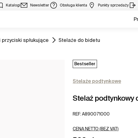
Katalogi
Newsletter
Obsługa klienta
Punkty sprzedaży
P
Zobacz
 przyciski spłukujące
Stelaże do bidetu
Bestseller
Stelaże podtynkowe
Stelaż podtynkowy 
REF:
A890071000
CENA NETTO (BEZ VAT)