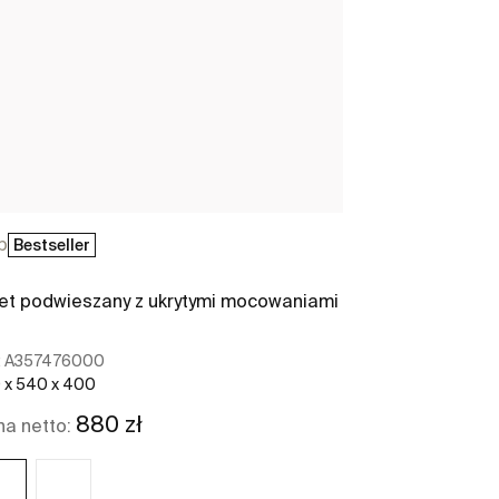
p
Gap
Bestseller
Bestseller
et podwieszany z ukrytymi mocowaniami
Bidet podwies
mocowania)
:
A357476000
Ref:
A3570N60
 x 540 x 400
355 x 540 x 44
880 zł
8
a netto:
Cena netto: