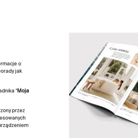
ormacje o
orady jak
dnika "
Moja
zony przez
resowanych
 urządzeniem