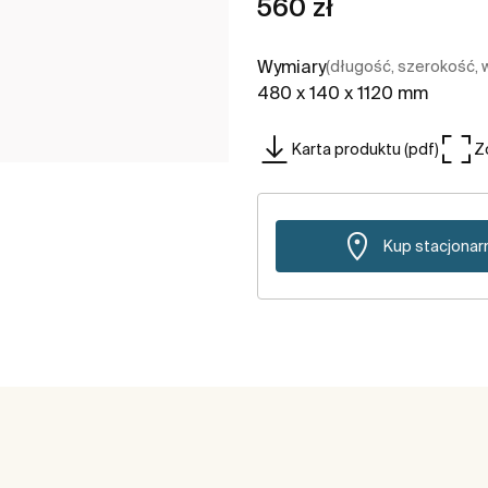
560 zł
Wymiary
(długość, szerokość,
480 x 140 x 1120 mm
Karta produktu (pdf)
Z
Kup stacjonar