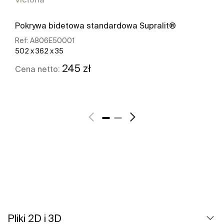
Pokrywa bidetowa standardowa Supralit®
Ref:
A806E50001
502 x 362 x 35
245 zł
Cena netto:
Zobacz więcej
Pliki 2D i 3D