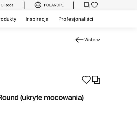
O Roca
POLAND
PL
rodukty
Inspiracja
Profesjonaliści
Wstecz
Round (ukryte mocowania)