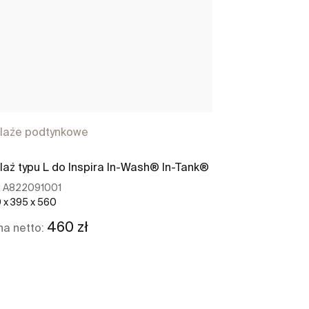
laże podtynkowe
laż typu L do Inspira In-Wash® In-Tank®
:
A822091001
 x 395 x 560
460 zł
a netto:
Zobacz więcej