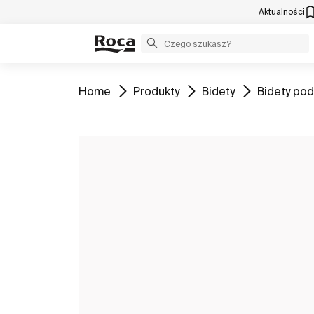
Aktualności
Zobacz
Zobacz
Zobacz
Zobacz
Home
Produkty
Bidety
Bidety po