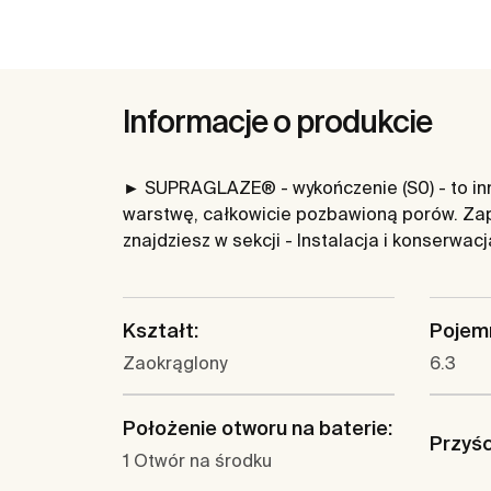
Informacje o produkcie
► SUPRAGLAZE® - wykończenie (S0) - to inno
warstwę, całkowicie pozbawioną porów. Zap
znajdziesz w sekcji - Instalacja i konserwac
Kształt:
Pojemn
Zaokrąglony
6.3
Położenie otworu na baterie:
Przyś
1 Otwór na środku