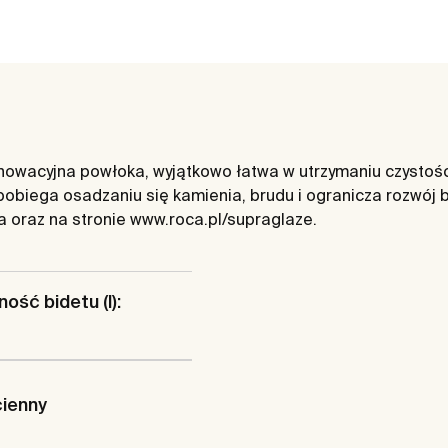
wacyjna powłoka, wyjątkowo łatwa w utrzymaniu czystości.
obiega osadzaniu się kamienia, brudu i ogranicza rozwój
ja oraz na stronie www.roca.pl/supraglaze.
ość bidetu (l):
cienny