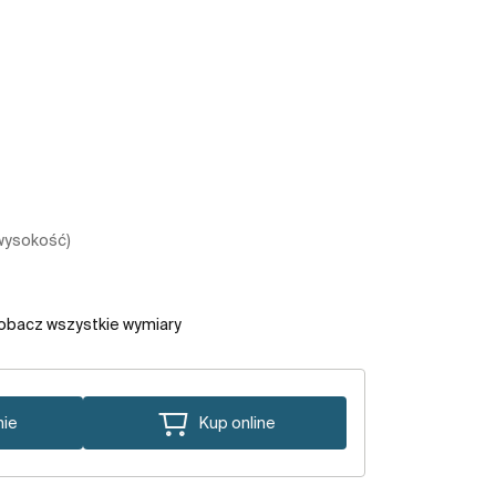
 wysokość)
obacz wszystkie wymiary
nie
Kup online