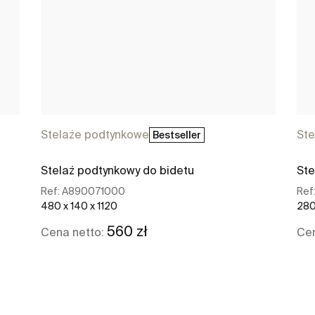
Stelaże podtynkowe
Ste
Bestseller
Stelaż podtynkowy do bidetu
Ste
Ref:
A890071000
Ref
480 x 140 x 1120
280
560 zł
Cena netto:
Cen
Zobacz więcej