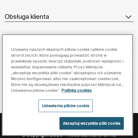
Obsługa klienta
O nas
Używamy naszych własnych plików cookie i plików cookie
stron trzecich, które pomagają prowadzić stronę w
prawidłowy sposób, tworzyć statystyki, podnosić wydajność i
wyświetlać dopasowane reklamy. Przez kliknięcie
Inspiracja
„akceptuję wszystkie pliki cookie“ akceptujesz ich używanie.
Możesz konfigurować albo nie zaakceptować ciasteczek,
które nie są obowiązkowo niezbędne poprzez kliknięcie na „
Obserwuj nas:
Ustawienia plików cookie“
Polityka cookies
Ustawienia plików cookie
Polityka ochrony danych
Warunki korzystania z serwisu
Akceptuj wszystkie pliki cookie
Polityka cookies
©Copyright 2026 - Roca Sanitario S.A.U.