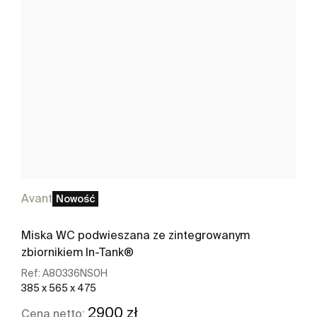
Avant
Nowość
Miska WC podwieszana ze zintegrowanym
zbiornikiem In-Tank®
Ref:
A80336NS0H
385 x 565 x 475
2900 zł
Cena netto: