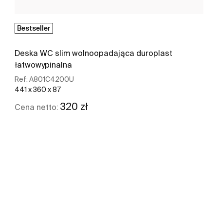
Bestseller
Deska WC slim wolnoopadająca duroplast
łatwowypinalna
Ref:
A801C4200U
441 x 360 x 87
320 zł
Cena netto:
Zobacz więcej