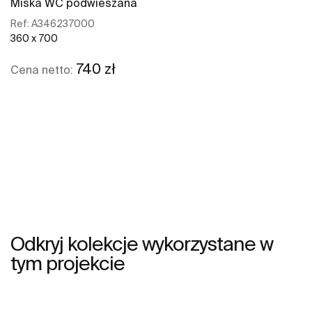
Miska WC podwieszana
Ref:
A346237000
360 x 700
740 zł
Cena netto:
Zobacz więcej
Odkryj kolekcje wykorzystane w
tym projekcie