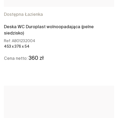
Dostępna Łazienka
Deska WC Duroplast wolnoopadająca (pelne
siedzisko)
Ref:
A801232004
453 x 376 x 54
360 zł
Cena netto:
Zobacz więcej