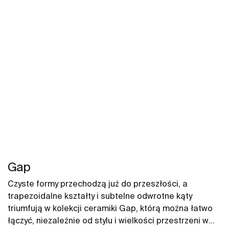
Różnorodne kształty i wymiary tworzą rozwiązania,
które pozwalają na organizację przestrzeni łącząc
funkcjonalność z nieprzeciętnym wzornictwem. W
propozycjach znajdują się między innymi umywalki i WC
Hall, pisuary Hall i wanny akrylowe Hall,
Gap
Czyste formy przechodzą już do przeszłości, a
trapezoidalne kształty i subtelne odwrotne kąty
triumfują w kolekcji ceramiki Gap, którą można łatwo
łączyć, niezależnie od stylu i wielkości przestrzeni w