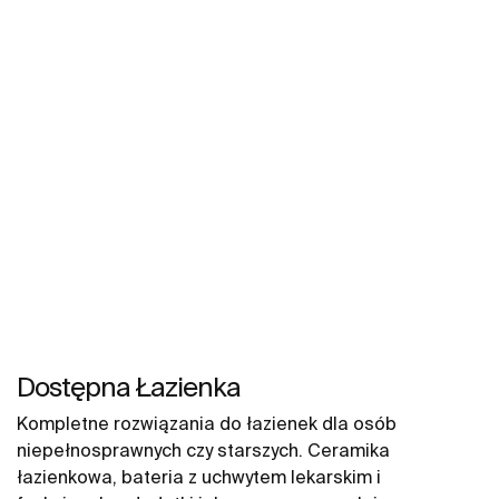
łazience. W naszych propozycjach znajdują się między
innymi umywalki Gap, miski WC Gap, deski WC i bidety
Gap.
Dostępna Łazienka
Kompletne rozwiązania do łazienek dla osób
niepełnosprawnych czy starszych. Ceramika
łazienkowa, bateria z uchwytem lekarskim i