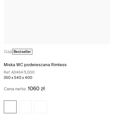
Gap
Bestseller
Miska WC podwieszana Rimless
Ref:
A34647L000
350 x 540 x 400
1060 zł
Cena netto: