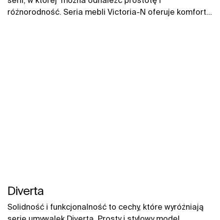
serii, w której można odnaleźć prostotę i
różnorodność. Seria mebli Victoria-N oferuje komfort i
funkcjonalność.
Diverta
Solidność i funkcjonalność to cechy, które wyróżniają
serię umywalek Diverta. Prosty i stylowy model