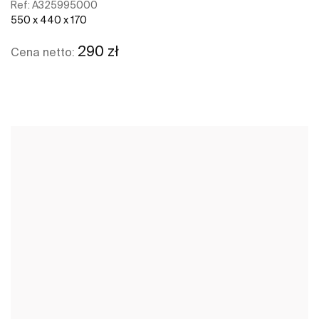
Ref:
A325995000
550 x 440 x 170
290 zł
Cena netto:
Zobacz więcej