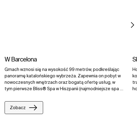
W Barcelona
S
Gmach wznosi się na wysokość 99 metrów, podkreślając
Ho
panoramę katalońskiego wybrzeża. Zapewnia on pobyt w
ko
nowoczesnych wnętrzach oraz bogatą ofertę usług, w
tr
tym pierwsze Bliss® Spa w Hiszpanii (najmodniejsze spa w
ho
Nowym Jorku), restaurację na drugim piętrze z
ko
niebywałym widokiem na nabrzeże Barcelony, jak również
ul
Zobacz
stylowy bar na dachu, będący własnością Ignite Group,
za
specjalistów od życia nocnego z Londynu. W Barcelona
ap
zachwyca swoich gości najlepszymi kranami z kolekcji
el
Moai, Loft oraz Sprint, jak też wyjątkowymi wannami
in
Vythos i ekskluzywnym spa Broadway Compact. Do
de