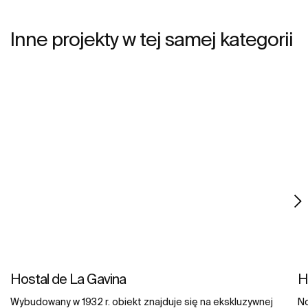
dyspozycji gości są także umywalki z kolekcji Diverta.
mi
um
Inne projekty w tej samej kategorii
Hostal de La Gavina
H
Wybudowany w 1932 r. obiekt znajduje się na ekskluzywnej
No