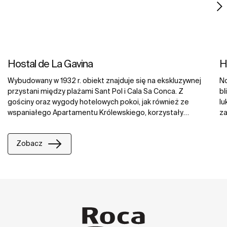
Hostal de La Gavina
H
Wybudowany w 1932 r. obiekt znajduje się na ekskluzywnej
No
przystani między plażami Sant Pol i Cala Sa Conca. Z
bl
gościny oraz wygody hotelowych pokoi, jak również ze
lu
wspaniałego Apartamentu Królewskiego, korzystały
za
gwiazdy filmowe, głowy państw oraz członkowie
at
dystyngowanych europejskich rodzin królewskich. Goście
pa
Zobacz
mają do dyspozycji liczne prestiżowe usługi, takie jak Spa
do
oraz Kanebo Beauty Club. Łazienki w La Gavina zostały
wi
wyposażone w najznakomitsze produkty z kolekcji Hall,
Diverta oraz Kalahari, organiczne i naturalne krany Thesis,
jak również ekskluzywne głowice prysznicowe Vintage.