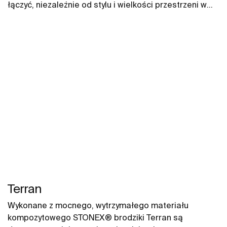
łączyć, niezależnie od stylu i wielkości przestrzeni w
łazience. W naszych propozycjach znajdują się między
innymi umywalki Gap, miski WC Gap, deski WC i bidety
Gap.
Terran
Wykonane z mocnego, wytrzymałego materiału
kompozytowego STONEX® brodziki Terran są