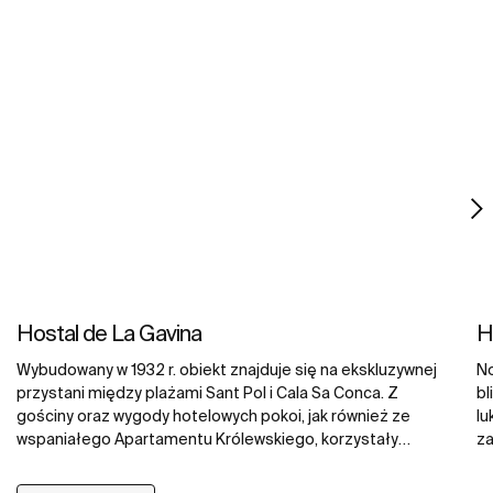
n
Hostal de La Gavina
H
Wybudowany w 1932 r. obiekt znajduje się na ekskluzywnej
No
przystani między plażami Sant Pol i Cala Sa Conca. Z
bl
gościny oraz wygody hotelowych pokoi, jak również ze
lu
wspaniałego Apartamentu Królewskiego, korzystały
za
gwiazdy filmowe, głowy państw oraz członkowie
at
dystyngowanych europejskich rodzin królewskich. Goście
pa