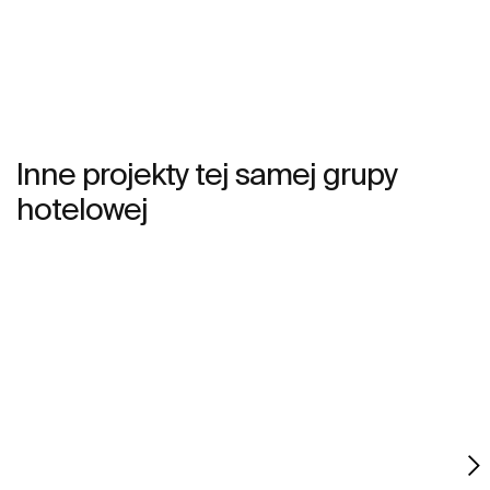
ciekawych materiałów i wykończeń działających na
nasze zmysły. Vincent Gregoire, dyrektor kreatywny
agencji Nelly dobrał kolory, które sprawiają, że Khroma
daje prawdziwą przyjemność naszym zmysłom.
Inne projekty tej samej grupy
hotelowej