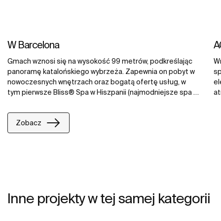
W Barcelona
A
Gmach wznosi się na wysokość 99 metrów, podkreślając
Wn
panoramę katalońskiego wybrzeża. Zapewnia on pobyt w
sp
nowoczesnych wnętrzach oraz bogatą ofertę usług, w
el
tym pierwsze Bliss® Spa w Hiszpanii (najmodniejsze spa w
at
Nowym Jorku), restaurację na drugim piętrze z
ko
niebywałym widokiem na nabrzeże Barcelony, jak również
pr
Zobacz
stylowy bar na dachu, będący własnością Ignite Group,
lu
specjalistów od życia nocnego z Londynu. W Barcelona
Dr
zachwyca swoich gości najlepszymi kranami z kolekcji
na
Moai, Loft oraz Sprint, jak też wyjątkowymi wannami
Ga
Vythos i ekskluzywnym spa Broadway Compact. Do
wn
dyspozycji gości są także umywalki z kolekcji Diverta.
mi
uk
Inne projekty w tej samej kategorii
Zi
su
do