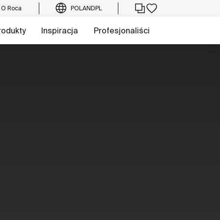
O Roca
POLAND
PL
rodukty
Inspiracja
Profesjonaliści