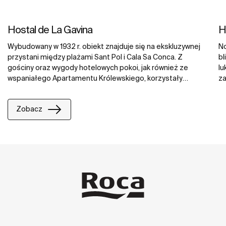
Hostal de La Gavina
H
Wybudowany w 1932 r. obiekt znajduje się na ekskluzywnej
No
przystani między plażami Sant Pol i Cala Sa Conca. Z
bl
gościny oraz wygody hotelowych pokoi, jak również ze
lu
wspaniałego Apartamentu Królewskiego, korzystały
za
gwiazdy filmowe, głowy państw oraz członkowie
at
dystyngowanych europejskich rodzin królewskich. Goście
pa
Zobacz
mają do dyspozycji liczne prestiżowe usługi, takie jak Spa
do
oraz Kanebo Beauty Club. Łazienki w La Gavina zostały
wi
wyposażone w najznakomitsze produkty z kolekcji Hall,
Diverta oraz Kalahari, organiczne i naturalne krany Thesis,
jak również ekskluzywne głowice prysznicowe Vintage.