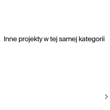
design i idealne proporcje dają wiele możliwości w
różnych typach łazienki.
Inne projekty w tej samej kategorii