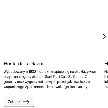
Hostal de La Gavina
H
Wybudowany w 1932 r. obiekt znajduje się na ekskluzywnej
No
przystani między plażami Sant Pol i Cala Sa Conca. Z
bl
gościny oraz wygody hotelowych pokoi, jak również ze
lu
wspaniałego Apartamentu Królewskiego, korzystały
za
gwiazdy filmowe, głowy państw oraz członkowie
at
dystyngowanych europejskich rodzin królewskich. Goście
pa
Zobacz
mają do dyspozycji liczne prestiżowe usługi, takie jak Spa
do
oraz Kanebo Beauty Club. Łazienki w La Gavina zostały
wi