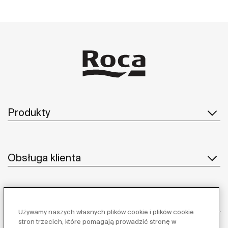
wyposażone w najznakomitsze produkty z kolekcji Hall,
Diverta oraz Kalahari, organiczne i naturalne krany Thesis,
jak również ekskluzywne głowice prysznicowe Vintage.
Produkty
Obsługa klienta
O nas
Używamy naszych własnych plików cookie i plików cookie
stron trzecich, które pomagają prowadzić stronę w