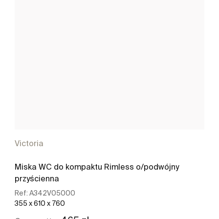
Victoria
Miska WC do kompaktu Rimless o/podwójny
przyścienna
Ref:
A342V05000
355 x 610 x 760