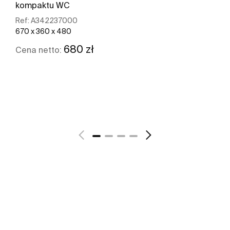
kompaktu WC
Ref:
A342237000
670 x 360 x 480
680 zł
Cena netto:
Zobacz więcej