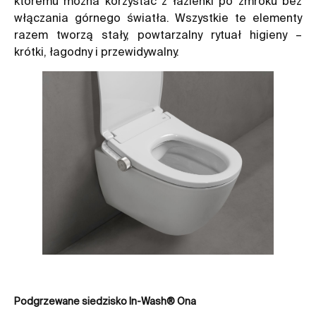
któremu można korzystać z łazienki po zmroku bez
włączania górnego światła. Wszystkie te elementy
razem tworzą stały, powtarzalny rytuał higieny –
krótki, łagodny i przewidywalny.
Podgrzewane siedzisko In-Wash® Ona
Pa