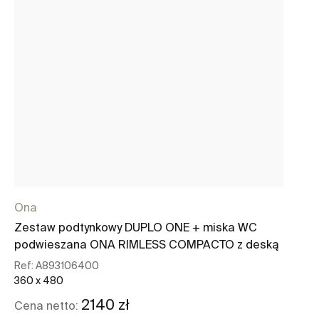
Ona
Du
Zestaw podtynkowy DUPLO ONE + miska WC
DU
podwieszana ONA RIMLESS COMPACTO z deską
mi
Ref:
A893106400
Re
360 x 480
450
2140 zł
Cena netto:
Ce