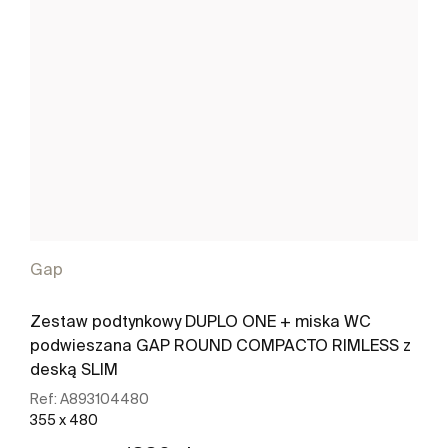
Gap
Zestaw podtynkowy DUPLO ONE + miska WC
podwieszana GAP ROUND COMPACTO RIMLESS z
deską SLIM
Ref:
A893104480
355 x 480