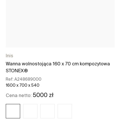
Inis
O
Wanna wolnostojąca 160 x 70 cm kompozytowa
Ze
STONEX®
po
Ref:
A248689000
Re
1600 x 700 x 540
36
5000 zł
Cena netto:
Ce