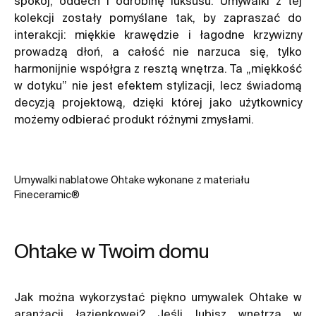
spokój, oddech i odrobinę luksusu. Umywalki z tej
kolekcji zostały pomyślane tak, by zapraszać do
interakcji: miękkie krawędzie i łagodne krzywizny
prowadzą dłoń, a całość nie narzuca się, tylko
harmonijnie współgra z resztą wnętrza. Ta „miękkość
w dotyku” nie jest efektem stylizacji, lecz świadomą
decyzją projektową, dzięki której jako użytkownicy
możemy odbierać produkt różnymi zmysłami.
Umywalki nablatowe Ohtake wykonane z materiału
Fineceramic®
Ohtake w Twoim domu
Jak można wykorzystać piękno umywalek Ohtake w
aranżacji łazienkowej? Jeśli lubisz wnętrza w