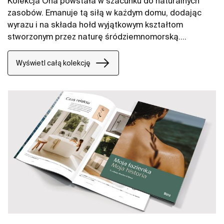
Kolekcja Ona powstała w szacunku do naturalnych
zasobów. Emanuje tą siłą w każdym domu, dodając
wyrazu i na składa hołd wyjątkowym kształtom
stworzonym przez naturę śródziemnomorską.
Funkcjonalna, ale nie chłodna w swoim wyrazie,
oszczędna, a jednak nieodłącznie ciepła jak
Wyświetl całą kolekcję
środowisko naturalne, stworzona przez tych, którzy
czerpią z siły spokojnych krajobrazów.