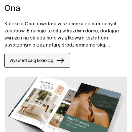
Ona
Kolekcja Ona powstała w szacunku do naturalnych
zasobów. Emanuje tą siłą w każdym domu, dodając
wyrazu i na składa hołd wyjątkowym kształtom
stworzonym przez naturę śródziemnomorską.
Funkcjonalna, ale nie chłodna w swoim wyrazie,
oszczędna, a jednak nieodłącznie ciepła jak
Wyświetl całą kolekcję
środowisko naturalne, stworzona przez tych, którzy
czerpią z siły spokojnych krajobrazów.