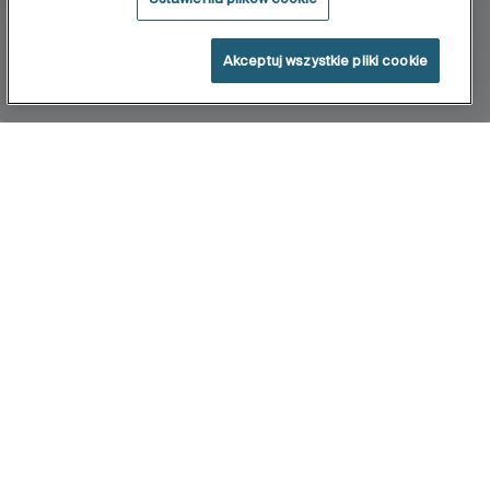
Akceptuj wszystkie pliki cookie
Home
Roma Compact
Poznaj kolekcję Roma Compact – eleganckie i
praktyczne rozwiązanie dla mniejszych łazienek,
które łączy w sobie klasyczny styl z ekonomiczną
ceną. Szafki łazienkowe z tej kolekcji mają
zredukowaną głębokość zaledwie 38,4 cm, co
czyni je idealnym wyborem do kompaktowych