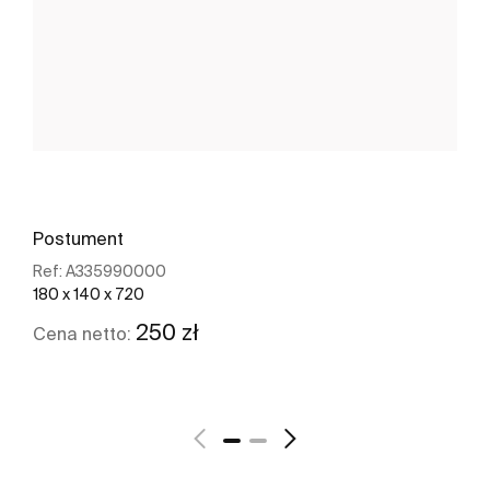
Postument
Ref:
A335990000
180 x 140 x 720
250 zł
Cena netto:
Zobacz więcej