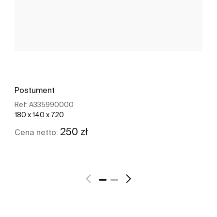
Postument
Ref:
A335990000
180 x 140 x 720
250 zł
Cena netto:
Zobacz więcej