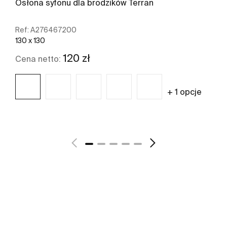
Osłona syfonu dla brodzików Terran
Ref:
A276467200
130 x 130
120 zł
Cena netto:
+ 1 opcje
Zobacz więcej