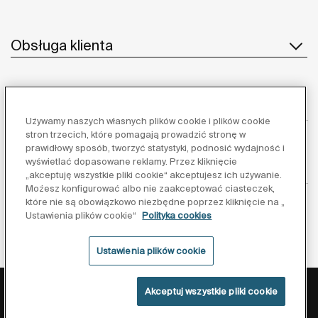
Obsługa klienta
O nas
Używamy naszych własnych plików cookie i plików cookie
stron trzecich, które pomagają prowadzić stronę w
prawidłowy sposób, tworzyć statystyki, podnosić wydajność i
wyświetlać dopasowane reklamy. Przez kliknięcie
Inspiracja
„akceptuję wszystkie pliki cookie“ akceptujesz ich używanie.
Możesz konfigurować albo nie zaakceptować ciasteczek,
które nie są obowiązkowo niezbędne poprzez kliknięcie na „
Obserwuj nas:
Ustawienia plików cookie“
Polityka cookies
Ustawienia plików cookie
Polityka ochrony danych
Warunki korzystania z serwisu
Akceptuj wszystkie pliki cookie
Polityka cookies
©Copyright 2026 - Roca Sanitario S.A.U.