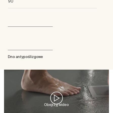
90
Dno antypoślizgowe
Obejrzyj wideo