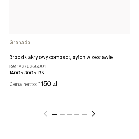
Granada
Brodzik akrylowy compact, syfon w zestawie
Ref:
A276266001
1400 x 800 x 135
1150 zł
Cena netto:
Zobacz więcej