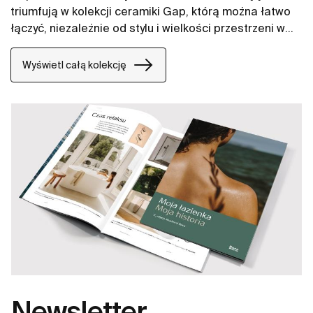
triumfują w kolekcji ceramiki Gap, którą można łatwo
łączyć, niezależnie od stylu i wielkości przestrzeni w
łazience. W naszych propozycjach znajdują się między
innymi umywalki Gap, miski WC Gap, deski WC i bidety
Wyświetl całą kolekcję
Gap.
Newsletter