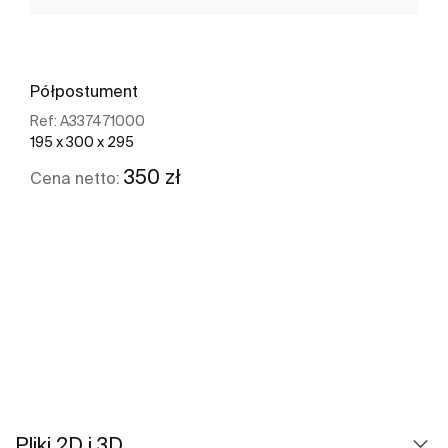
Półpostument
Ref:
A337471000
195 x 300 x 295
350 zł
Cena netto:
Zobacz więcej
Pliki 2D i 3D