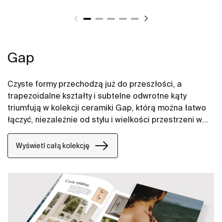
Gap
Czyste formy przechodzą już do przeszłości, a
trapezoidalne kształty i subtelne odwrotne kąty
triumfują w kolekcji ceramiki Gap, którą można łatwo
łączyć, niezależnie od stylu i wielkości przestrzeni w
łazience. W naszych propozycjach znajdują się między
innymi umywalki Gap, miski WC Gap, deski WC i bidety
Wyświetl całą kolekcję
Gap.